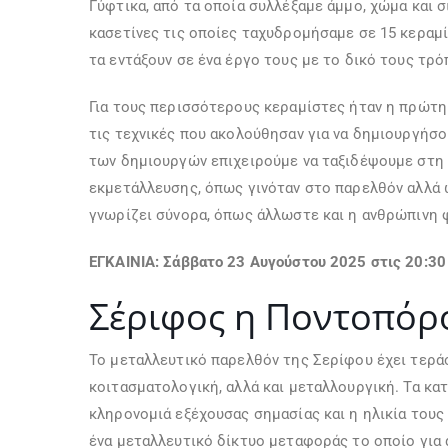
Γύφτικα, από τα οποία συλλέξαμε άμμο, χώμα και
κασετίνες τις οποίες ταχυδρομήσαμε σε 15 κεραμί
τα εντάξουν σε ένα έργο τους με το δικό τους τρό
Για τους περισσότερους κεραμίστες ήταν η πρώτη
τις τεχνικές που ακολούθησαν για να δημιουργήσο
των δημιουργών επιχειρούμε να ταξιδέψουμε στη 
εκμετάλλευσης, όπως γινόταν στο παρελθόν αλλά ω
γνωρίζει σύνορα, όπως άλλωστε και η ανθρώπινη 
ΕΓΚΑΙΝΙΑ: Σάββατο 23 Αυγούστου 2025 στις 20:30
Σέριφος η Ποντοπόρ
Το μεταλλευτικό παρελθόν της Σερίφου έχει τερά
κοιτασματολογική, αλλά και μεταλλουργική. Τα κατ
κληρονομιά εξέχουσας σημασίας και η ηλικία τους 
ένα μεταλλευτικό δίκτυο μεταφοράς το οποίο για