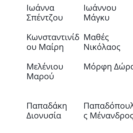
Ιωάννα
Ιωάννου
Σπέντζου
Μάγκυ
Κωνσταντινίδ
Μαθές
ου Μαίρη
Νικόλαος
Μελένιου
Μόρφη Δώρ
Μαρού
Παπαδάκη
Παπαδόπου
Διονυσία
ς Μένανδρο