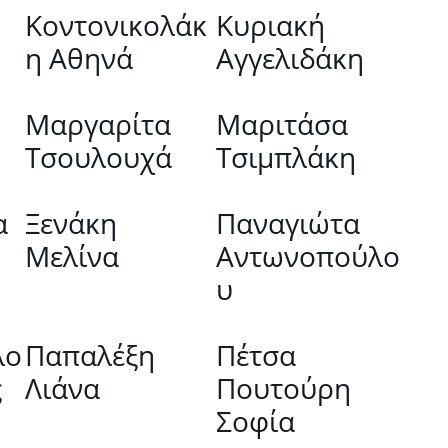
Κοντονικολάκ
Κυριακή
η Αθηνά
Αγγελιδάκη
Μαργαρίτα
Μαριτάσα
Τσουλουχά
Τσιμπλάκη
α
Ξενάκη
Παναγιώτα
Μελίνα
Αντωνοπούλο
υ
λο
Παπαλέξη
Πέτσα
ς
Λιάνα
Πουτούρη
Σοφία