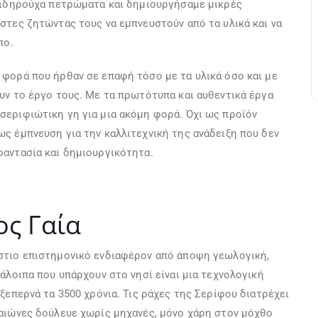
 σιδηρούχα πετρώματα και δημιουργήσαμε μικρές
στες ζητώντας τους να εμπνευστούν από τα υλικά και να
πο.
 φορά που ήρθαν σε επαφή τόσο με τα υλικά όσο και με
υν το έργο τους. Με τα πρωτότυπα και αυθεντικά έργα
σεριφιώτικη γη για μια ακόμη φορά. Όχι ως προϊόν
ς έμπνευση για την καλλιτεχνική της ανάδειξη που δεν
φαντασία και δημιουργικότητα.
ος Γαία
στιο επιστημονικό ενδιαφέρον από άποψη γεωλογική,
άλοιπα που υπάρχουν στο νησί είναι μια τεχνολογική
ξεπερνά τα 3500 χρόνια. Τις ράχες της Σερίφου διατρέχει
 αιώνες δούλευε χωρίς μηχανές, μόνο χάρη στον μόχθο