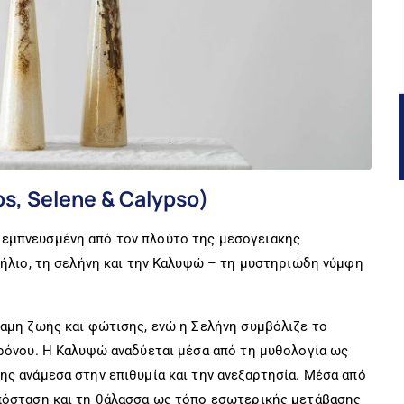
s, Selene & Calypso)
εµπνευσµένη από τον πλούτο της µεσογειακής
ν ήλιο, τη σελήνη και την Καλυψώ – τη µυστηριώδη νύµφη
ναµη ζωής και φώτισης, ενώ η Σελήνη συµβόλιζε το
χρόνου. Η Καλυψώ αναδύεται µέσα από τη µυθολογία ως
ης ανάµεσα στην επιθυµία και την ανεξαρτησία. Μέσα από
υπόσταση και τη θάλασσα ως τόπο εσωτερικής µετάβασης