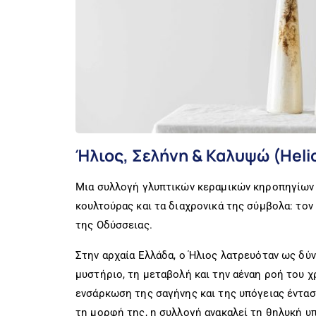
Ήλιος, Σελήνη & Καλυψώ (Helio
Μια συλλογή γλυπτικών κεραµικών κηροπηγίων 
κουλτούρας και τα διαχρονικά της σύµβολα: το
της Οδύσσειας.
Στην αρχαία Ελλάδα, ο Ήλιος λατρευόταν ως δύ
µυστήριο, τη µεταβολή και την αέναη ροή του 
ενσάρκωση της σαγήνης και της υπόγειας έντασ
τη µορφή της, η συλλογή ανακαλεί τη θηλυκή 