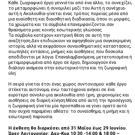
Κάθε ζωγραφικό έργο γεννιέται από ένα άλλο, το συνεχίζει,
το μεταμορφώνει ή συνομιλεί μαζί του.Αυτή η συνέχεια-
αυτή η Ακολουθία-γίνεται ένας τρόπος πορείας μέσα από
μια ευαίσθητη και διαισθητική διαδικασία, όπου οι μορφές,
τα χρώματα και τα σύμβολα επανεμφανίζονται σαν
θραύσματα μιας κοινής εσωτερικής γλώσσας.
Τα σύμβολα κατέχουν κεντρική θέση σε αυτή την
αναζήτηση.Δεν επιδιώκουν να αφηγηθούν μια συγκεκριμένη
ιστορία, αλλά να εκφράσουν συναισθηματικές καταστάσεις,
σιωπηλές εντάσεις, μνήμες και αισθήσεις που δύσκολα
αποδίδονται με λόγια. Επαναλαμβανόμενα, μετατοπισμένα ή
μεταμορφωμένα από έργο σε έργο, δημιουργούν ένα
διάλογο ανάμεσα στην εσωτερικότητα και τη ζωγραφική
ύλη.
Η σειρά γίνεται έτσι ένας χώρος συντονισμού: κάθε έργο
στέκεται αυτόνομα, ενώ ταυτόχρονα ανήκει σε ένα
ευρύτερο σύνολο-μια ακολουθία από ίχνη, χειρονομίες και
αισθήσεις σε διαρκή κίνηση.Μέσα από αυτή την προσέγγιση,
η ζωγραφική γίνεται μία προσπάθεια να γίνει ορατό αυτό
που συχνά παραμένει αθέατο: το συναίσθημα, η μνήμη και η
εσωτερική παρουσία.
Η έκθεση θα διαρκέσει από 31 Μαΐου έως 29 Ιουνίου.
Ώρες Λειτουργίας: Δευ-Κυρ 10:30 -14:00 & 18:00 –