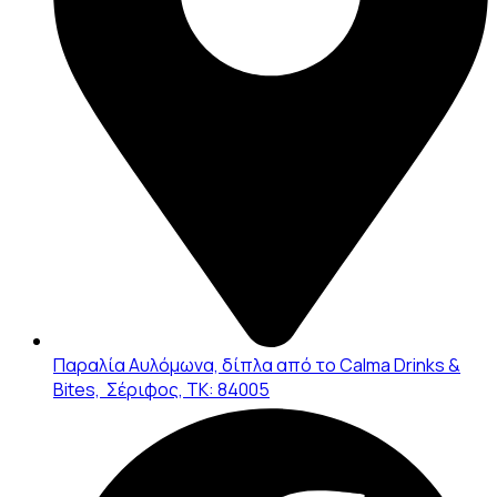
Παραλία Αυλόμωνα, δίπλα από το Calma Drinks &
Bites, Σέριφος, ΤΚ: 84005