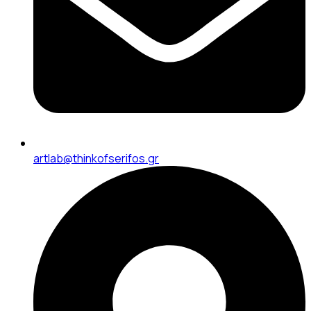
artlab@thinkofserifos.gr