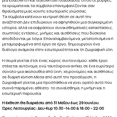
μια ευαίσθητη και διαισθητική διαδικασία, όπου οι μορφές,
τα χρώματα και τα σύμβολα επανεμφανίζονται σαν
θραύσματα μιας κοινής εσωτερικής γλώσσας.
Τα σύμβολα κατέχουν κεντρική θέση σε αυτή την
αναζήτηση.Δεν επιδιώκουν να αφηγηθούν μια συγκεκριμένη
ιστορία, αλλά να εκφράσουν συναισθηματικές καταστάσεις,
σιωπηλές εντάσεις, μνήμες και αισθήσεις που δύσκολα
αποδίδονται με λόγια. Επαναλαμβανόμενα, μετατοπισμένα ή
μεταμορφωμένα από έργο σε έργο, δημιουργούν ένα
διάλογο ανάμεσα στην εσωτερικότητα και τη ζωγραφική ύλη.
Η σειρά γίνεται έτσι ένας χώρος συντονισμού: κάθε έργο
στέκεται αυτόνομα, ενώ ταυτόχρονα ανήκει σε ένα ευρύτερο
σύνολο-μια ακολουθία από ίχνη, χειρονομίες και αισθήσεις
σε διαρκή κίνηση.Μέσα από αυτή την προσέγγιση, η
ζωγραφική γίνεται μία προσπάθεια να γίνει ορατό αυτό που
συχνά παραμένει αθέατο: το συναίσθημα, η μνήμη και η
εσωτερική παρουσία.
Η έκθεση θα διαρκέσει από 31 Μαΐου έως 29 Ιουνίου.
Ώρες Λειτουργίας: Δευ-Κυρ 10:30 -14:00 & 18:00 – 22:00