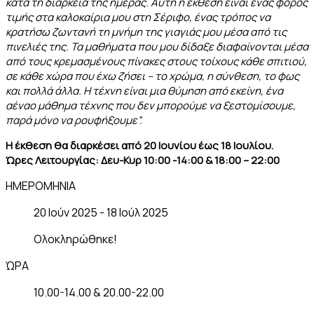
κατά τη διάρκεια της ημέρας. Αυτή η έκθεση είναι ένας φόρος
τιμής στα καλοκαίρια μου στη Σέριφο, ένας τρόπος να
κρατήσω ζωντανή τη μνήμη της γιαγιάς μου μέσα από τις
πινελιές της. Τα μαθήματα που μου δίδαξε διαφαίνονται μέσα
από τους κρεμασμένους πίνακες στους τοίχους κάθε σπιτιού,
σε κάθε χώρα που έχω ζήσει – το χρώμα, η σύνθεση, το φως
και πολλά άλλα. Η τέχνη είναι μια θύμηση από εκείνη, ένα
αέναο μάθημα τέχνης που δεν μπορούμε να ξεστομίσουμε,
παρά μόνο να ρουφήξουμε”.
Η έκθεση θα διαρκέσει από 20 Ιουνίου έως 18 Ιουλίου.
Ώρες Λειτουργίας: Δευ-Κυρ 10:00 -14:00 & 18:00 – 22:00
ΗΜΕΡΟΜΗΝΙΑ
20 Ιούν 2025
- 18 Ιούλ 2025
Ολοκληρώθηκε!
ΏΡΑ
10.00-14.00 & 20.00-22.00