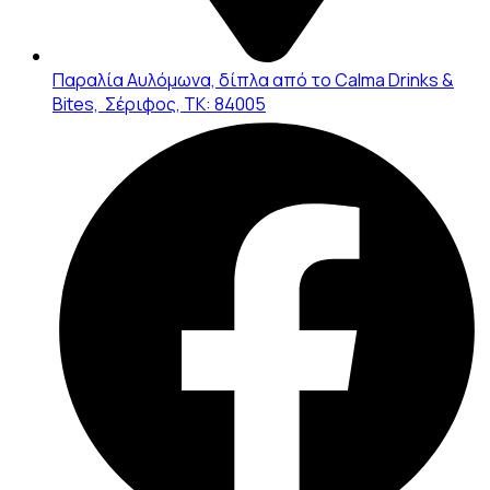
Παραλία Αυλόμωνα, δίπλα από το Calma Drinks &
Bites, Σέριφος, ΤΚ: 84005