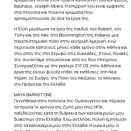
Bauhaus, Joseph Albers. Η επιρροή του είναι εμφανής
στα πλούσια και ποικίλα χρώματα που
χρησιμοποιούσε σε όλα τα έργα της.
Η Έλλη μεγάλωσε τα τρία της παιδιά, τον Robert, τον
Tony και την Aliki, στο Bloomington της Indiana, μια
πανεπιστημιακή πόλη στην κεντρική Αμερική, ενώ
περνούσε κάποιους μήνες κάθε χρόνο στην Αθήνα και
στο σπίτι της στη Σέριφο στις Κυκλάδες. Στους πίνακές
της συναντάμε στοιχεία και από τις δύο ηπείρους.
Συνεργαζόταν με την γκαλερί ΖΥΓΟΣ στην Αθήνα και
έργα της έχουν φιλοξενηθεί σε εκθέσεις στη Νέα
Υόρκη, το Σικάγο, την Πόλη του Μεξικού, το Μόναχο,
την Πράγα και την Ελλάδα.
MAYA BARNSTONE:
Γεννήθηκα στην πολιτεία της Ουάσινγκτον και πέρασα
τα πρώτα 14 χρόνια της ζωής μου στις ΗΠΑ,
ταξιδεύοντας κατά τη διάρκεια των καλοκαιρινών μου
διακοπών στην Ελλάδα. Έχω αντλήσει πολλή έμπνευση
από τα καλοκαίρια μου στην Ελλάδα. Η γιαγιά μου, η