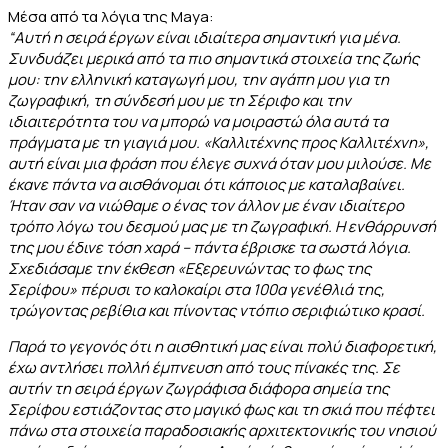
Μέσα από τα λόγια της Maya:
“Αυτή η σειρά έργων είναι ιδιαίτερα σημαντική για μένα.
Συνδυάζει μερικά από τα πιο σημαντικά στοιχεία της ζωής
μου: την ελληνική καταγωγή μου, την αγάπη μου για τη
ζωγραφική, τη σύνδεσή μου με τη Σέριφο και την
ιδιαιτερότητα του να μπορώ να μοιραστώ όλα αυτά τα
πράγματα με τη γιαγιά μου. «Καλλιτέχνης προς Καλλιτέχνη»,
αυτή είναι μια φράση που έλεγε συχνά όταν μου μιλούσε. Με
έκανε πάντα να αισθάνομαι ότι κάποιος με καταλαβαίνει.
Ήταν σαν να νιώθαμε ο ένας τον άλλον με έναν ιδιαίτερο
τρόπο λόγω του δεσμού μας με τη ζωγραφική. Η ενθάρρυνσή
της μου έδινε τόση χαρά – πάντα έβρισκε τα σωστά λόγια.
Σχεδιάσαμε την έκθεση «Εξερευνώντας το φως της
Σερίφου» πέρυσι το καλοκαίρι στα 100α γενέθλιά της,
τρώγοντας ρεβίθια και πίνοντας ντόπιο σεριφιώτικο κρασί.
Παρά το γεγονός ότι η αισθητική μας είναι πολύ διαφορετική,
έχω αντλήσει πολλή έμπνευση από τους πίνακές της. Σε
αυτήν τη σειρά έργων ζωγράφισα διάφορα σημεία της
Σερίφου εστιάζοντας στο μαγικό φως και τη σκιά που πέφτει
πάνω στα στοιχεία παραδοσιακής αρχιτεκτονικής του νησιού