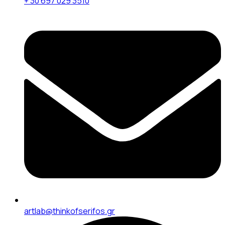
+ 30 697 029 3510
artlab@thinkofserifos.gr