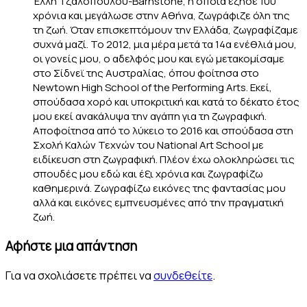
Έλλη Τζαλοπούλου-Barnstone, η οποία έζησε 100
χρόνια και μεγάλωσε στην Αθήνα, ζωγράφιζε όλη της
τη ζωή. Όταν επισκεπτόμουν την Ελλάδα, ζωγραφίζαμε
συχνά μαζί. Το 2012, μια μέρα μετά τα 14α ενέθλιά μου,
οι γονείς μου, ο αδελφός μου και εγώ μετακομίσαμε
στο Σίδνεϊ της Αυστραλίας, όπου φοίτησα στο
Newtown High School of the Performing Arts. Εκεί,
σπούδασα χορό και υποκριτική και κατά το δέκατο έτος
μου εκεί ανακάλυψα την αγάπη για τη ζωγραφική.
Αποφοίτησα από το λύκειο το 2016 και σπούδασα στη
Σχολή Καλών Τεχνών του National Art School με
ειδίκευση στη ζωγραφική. Πλέον έχω ολοκληρώσει τις
σπουδές μου εδώ και έξι χρόνια και ζωγραφίζω
καθημερινά. Ζωγραφίζω εικόνες της φαντασίας μου
αλλά και εικόνες εμπνευσμένες από την πραγματική
ζωή.
Αφήστε μια απάντηση
Για να σχολιάσετε πρέπει να
συνδεθείτε
.